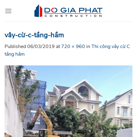
Skip
to
content
vây-cừ-c-tầng-hầm
Published
06/03/2019
at
720 × 960
in
Thi công vây cừ C
tầng hầm