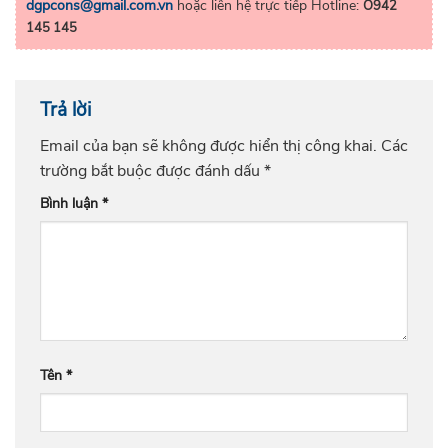
dgpcons@gmail.com.vn
hoặc liên hệ trực tiếp Hotline:
O942
145 145
Trả lời
Email của bạn sẽ không được hiển thị công khai.
Các
trường bắt buộc được đánh dấu
*
Bình luận
*
Tên
*