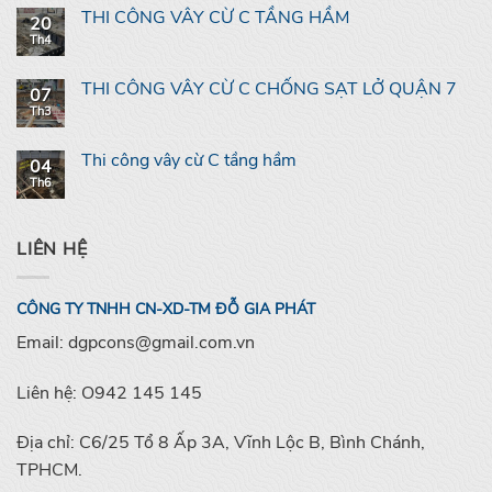
THI CÔNG VÂY CỪ C TẦNG HẦM
20
Th4
THI CÔNG VÂY CỪ C CHỐNG SẠT LỞ QUẬN 7
07
Th3
Thi công vây cừ C tầng hầm
04
Th6
LIÊN HỆ
CÔNG TY TNHH CN-XD-TM ĐỖ GIA PHÁT
Email: dgpcons@gmail.com.vn
Liên hệ: O942 145 145
Địa chỉ: C6/25 Tổ 8 Ấp 3A, Vĩnh Lộc B, Bình Chánh,
TPHCM.