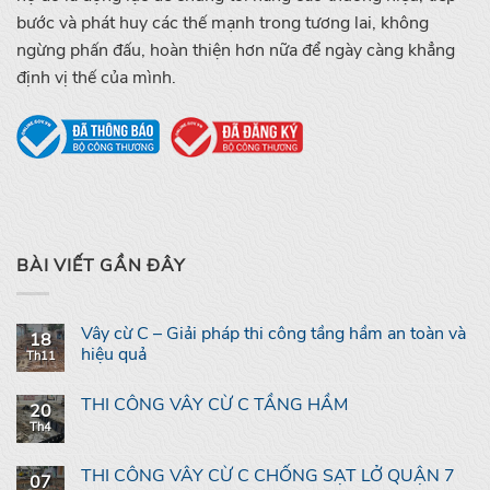
bước và phát huy các thế mạnh trong tương lai, không
ngừng phấn đấu, hoàn thiện hơn nữa để ngày càng khẳng
định vị thế của mình.
BÀI VIẾT GẦN ĐÂY
Vây cừ C – Giải pháp thi công tầng hầm an toàn và
18
hiệu quả
Th11
THI CÔNG VÂY CỪ C TẦNG HẦM
20
Th4
THI CÔNG VÂY CỪ C CHỐNG SẠT LỞ QUẬN 7
07