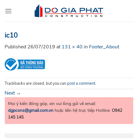
Skip
to
content
ic10
Published
26/07/2019
at
131 × 40
in
Footer_About
Trackbacks are closed, but you can
post a comment
.
Next
→
Mọi ý kiến đóng góp, xin vui lòng gửi về email:
dgpcons@gmail.com.vn
hoặc liên hệ trực tiếp Hotline:
O942
145 145