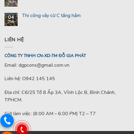
Th3
Thi công vây cừ C tầng hầm
04
Th6
LIÊN HỆ
CÔNG TY TNHH CN-XD-TM ĐỖ GIA PHÁT
Email: dgpcons@gmail.com.vn
Liên hệ: O942 145 145
Địa chỉ: C6/25 Tổ 8 Ấp 3A, Vĩnh Lộc B, Bình Chánh,
TPHCM.
Giờ làm việc: (8:00 AM – 6:00 PM) T2 – T7