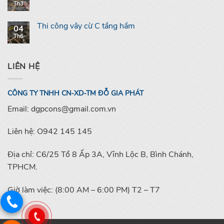
Th3
Thi công vây cừ C tầng hầm
04
Th6
LIÊN HỆ
CÔNG TY TNHH CN-XD-TM ĐỖ GIA PHÁT
Email: dgpcons@gmail.com.vn
Liên hệ: O942 145 145
Địa chỉ: C6/25 Tổ 8 Ấp 3A, Vĩnh Lộc B, Bình Chánh,
TPHCM.
Giờ làm việc: (8:00 AM – 6:00 PM) T2 – T7