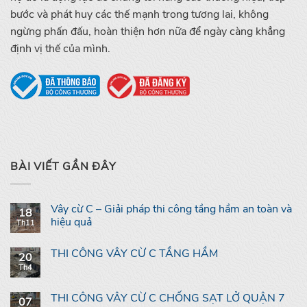
bước và phát huy các thế mạnh trong tương lai, không
ngừng phấn đấu, hoàn thiện hơn nữa để ngày càng khẳng
định vị thế của mình.
BÀI VIẾT GẦN ĐÂY
Vây cừ C – Giải pháp thi công tầng hầm an toàn và
18
hiệu quả
Th11
THI CÔNG VÂY CỪ C TẦNG HẦM
20
Th4
THI CÔNG VÂY CỪ C CHỐNG SẠT LỞ QUẬN 7
07