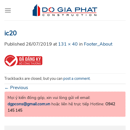
Skip
to
content
ic20
Published
26/07/2019
at
131 × 40
in
Footer_About
Trackbacks are closed, but you can
post a comment
.
←
Previous
Mọi ý kiến đóng góp, xin vui lòng gửi về email:
dgpcons@gmail.com.vn
hoặc liên hệ trực tiếp Hotline:
O942
145 145