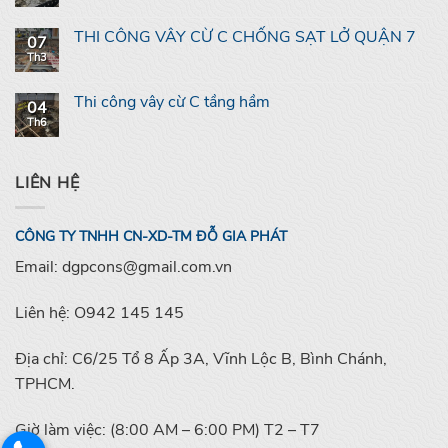
THI CÔNG VÂY CỪ C CHỐNG SẠT LỞ QUẬN 7
07
Th3
Thi công vây cừ C tầng hầm
04
Th6
LIÊN HỆ
CÔNG TY TNHH CN-XD-TM ĐỖ GIA PHÁT
Email: dgpcons@gmail.com.vn
Liên hệ: O942 145 145
Địa chỉ: C6/25 Tổ 8 Ấp 3A, Vĩnh Lộc B, Bình Chánh,
TPHCM.
Giờ làm việc: (8:00 AM – 6:00 PM) T2 – T7