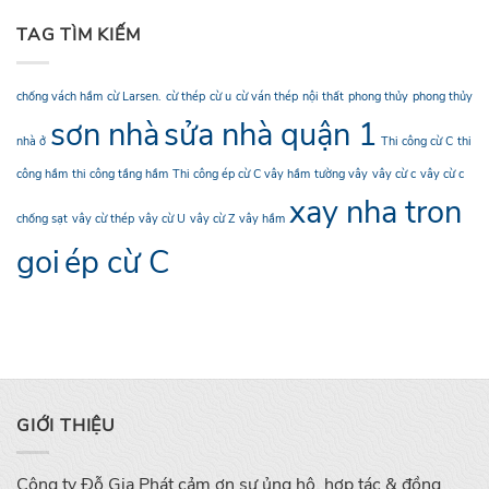
TAG TÌM KIẾM
chống vách hầm
cừ Larsen.
cừ thép
cừ u
cừ ván thép
nội thất
phong thủy
phong thủy
sơn nhà
sửa nhà quận 1
nhà ở
Thi công cừ C
thi
công hầm
thi công tầng hầm
Thi công ép cừ C vây hầm
tường vây
vây cừ c
vây cừ c
xay nha tron
chống sạt
vây cừ thép
vây cừ U
vây cừ Z
vây hầm
goi
ép cừ C
GIỚI THIỆU
Công ty Đỗ Gia Phát cảm ơn sự ủng hộ, hợp tác & đồng