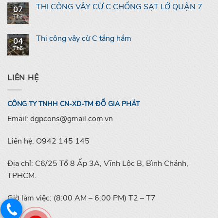
THI CÔNG VÂY CỪ C CHỐNG SẠT LỞ QUẬN 7
07
Th3
Thi công vây cừ C tầng hầm
04
Th6
LIÊN HỆ
CÔNG TY TNHH CN-XD-TM ĐỖ GIA PHÁT
Email: dgpcons@gmail.com.vn
Liên hệ: O942 145 145
Địa chỉ: C6/25 Tổ 8 Ấp 3A, Vĩnh Lộc B, Bình Chánh,
TPHCM.
Giờ làm việc: (8:00 AM – 6:00 PM) T2 – T7