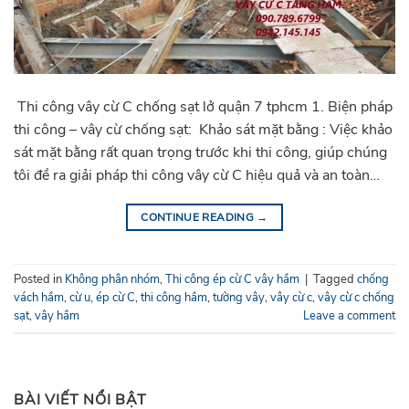
Thi công vây cừ C chống sạt lở quận 7 tphcm 1. Biện pháp
thi công – vây cừ chống sạt: Khảo sát mặt bằng : Việc khảo
sát mặt bằng rất quan trọng trước khi thi công, giúp chúng
tôi đề ra giải pháp thi công vây cừ C hiệu quả và an toàn…
CONTINUE READING
→
Posted in
Không phân nhóm
,
Thi công ép cừ C vây hầm
|
Tagged
chống
vách hầm
,
cừ u
,
ép cừ C
,
thi công hầm
,
tường vây
,
vây cừ c
,
vây cừ c chống
sạt
,
vây hầm
Leave a comment
BÀI VIẾT NỔI BẬT