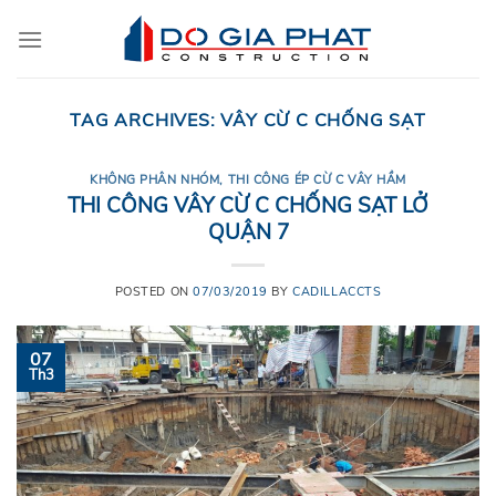
Skip
to
content
TAG ARCHIVES:
VÂY CỪ C CHỐNG SẠT
KHÔNG PHÂN NHÓM
,
THI CÔNG ÉP CỪ C VÂY HẦM
THI CÔNG VÂY CỪ C CHỐNG SẠT LỞ
QUẬN 7
POSTED ON
07/03/2019
BY
CADILLACCTS
07
Th3