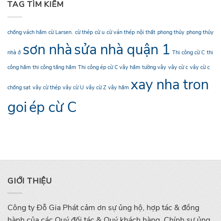
TAG TÌM KIẾM
chống vách hầm
cừ Larsen.
cừ thép
cừ u
cừ ván thép
nội thất
phong thủy
phong thủy
sơn nhà
sửa nhà quận 1
nhà ở
Thi công cừ C
thi
công hầm
thi công tầng hầm
Thi công ép cừ C vây hầm
tường vây
vây cừ c
vây cừ c
xay nha tron
chống sạt
vây cừ thép
vây cừ U
vây cừ Z
vây hầm
goi
ép cừ C
GIỚI THIỆU
Công ty Đỗ Gia Phát cảm ơn sự ủng hộ, hợp tác & đồng
hành của các Quý đối tác & Quý khách hàng. Chính sự ủng