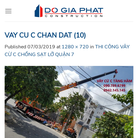
Skip
to
content
VAY CU C CHAN DAT (10)
Published
07/03/2019
at
1280 × 720
in
THI CÔNG VÂY
CỪ C CHỐNG SẠT LỞ QUẬN 7