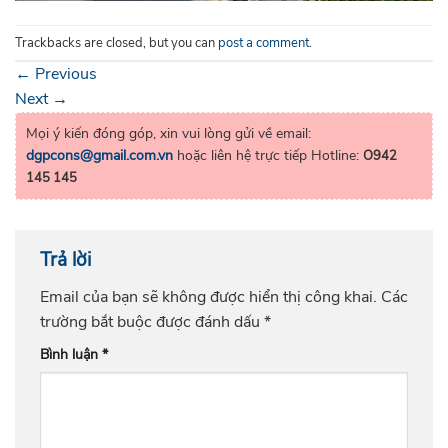
Trackbacks are closed, but you can
post a comment
.
←
Previous
Next
→
Mọi ý kiến đóng góp, xin vui lòng gửi về email:
dgpcons@gmail.com.vn
hoặc liên hệ trực tiếp Hotline:
O942
145 145
Trả lời
Email của bạn sẽ không được hiển thị công khai.
Các
trường bắt buộc được đánh dấu
*
Bình luận
*