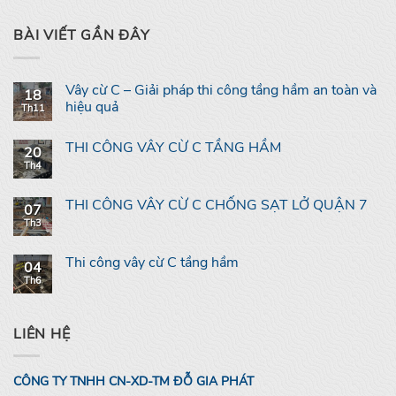
BÀI VIẾT GẦN ĐÂY
Vây cừ C – Giải pháp thi công tầng hầm an toàn và
18
hiệu quả
Th11
THI CÔNG VÂY CỪ C TẦNG HẦM
20
Th4
THI CÔNG VÂY CỪ C CHỐNG SẠT LỞ QUẬN 7
07
Th3
Thi công vây cừ C tầng hầm
04
Th6
LIÊN HỆ
CÔNG TY TNHH CN-XD-TM ĐỖ GIA PHÁT