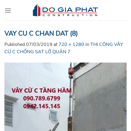
Skip
to
content
VAY CU C CHAN DAT (8)
Published
07/03/2019
at
720 × 1280
in
THI CÔNG VÂY
CỪ C CHỐNG SẠT LỞ QUẬN 7