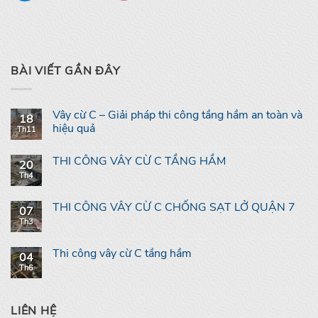
BÀI VIẾT GẦN ĐÂY
Vây cừ C – Giải pháp thi công tầng hầm an toàn và
18
hiệu quả
Th11
THI CÔNG VÂY CỪ C TẦNG HẦM
20
Th4
THI CÔNG VÂY CỪ C CHỐNG SẠT LỞ QUẬN 7
07
Th3
Thi công vây cừ C tầng hầm
04
Th6
LIÊN HỆ