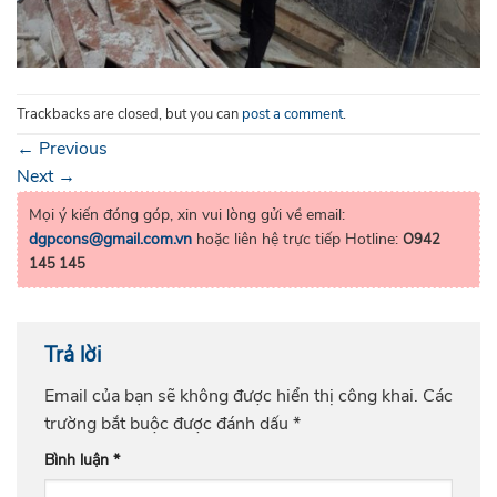
Trackbacks are closed, but you can
post a comment
.
←
Previous
Next
→
Mọi ý kiến đóng góp, xin vui lòng gửi về email:
dgpcons@gmail.com.vn
hoặc liên hệ trực tiếp Hotline:
O942
145 145
Trả lời
Email của bạn sẽ không được hiển thị công khai.
Các
trường bắt buộc được đánh dấu
*
Bình luận
*