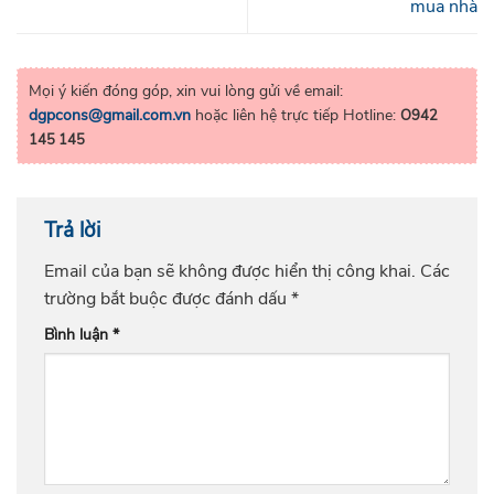
mua nhà
Mọi ý kiến đóng góp, xin vui lòng gửi về email:
dgpcons@gmail.com.vn
hoặc liên hệ trực tiếp Hotline:
O942
145 145
Trả lời
Email của bạn sẽ không được hiển thị công khai.
Các
trường bắt buộc được đánh dấu
*
Bình luận
*