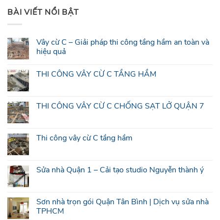
BÀI VIẾT NỔI BẬT
Vây cừ C – Giải pháp thi công tầng hầm an toàn và
hiệu quả
THI CÔNG VÂY CỪ C TẦNG HẦM
THI CÔNG VÂY CỪ C CHỐNG SẠT LỞ QUẬN 7
Thi công vây cừ C tầng hầm
Sửa nhà Quận 1 – Cải tạo studio Nguyễn thành ý
Sơn nhà trọn gói Quận Tân Bình | Dịch vụ sửa nhà
TPHCM