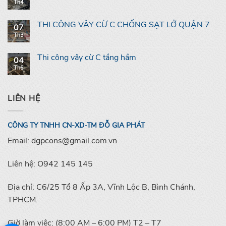
Th4
THI CÔNG VÂY CỪ C CHỐNG SẠT LỞ QUẬN 7
07
Th3
Thi công vây cừ C tầng hầm
04
Th6
LIÊN HỆ
CÔNG TY TNHH CN-XD-TM ĐỖ GIA PHÁT
Email: dgpcons@gmail.com.vn
Liên hệ: O942 145 145
Địa chỉ: C6/25 Tổ 8 Ấp 3A, Vĩnh Lộc B, Bình Chánh,
TPHCM.
Giờ làm việc: (8:00 AM – 6:00 PM) T2 – T7