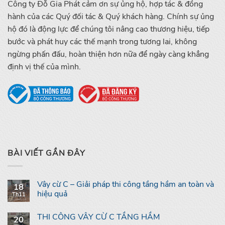
Công ty Đỗ Gia Phát cảm ơn sự ủng hộ, hợp tác & đồng
hành của các Quý đối tác & Quý khách hàng. Chính sự ủng
hộ đó là động lực để chúng tôi nâng cao thương hiệu, tiếp
bước và phát huy các thế mạnh trong tương lai, không
ngừng phấn đấu, hoàn thiện hơn nữa để ngày càng khẳng
định vị thế của mình.
BÀI VIẾT GẦN ĐÂY
Vây cừ C – Giải pháp thi công tầng hầm an toàn và
18
hiệu quả
Th11
THI CÔNG VÂY CỪ C TẦNG HẦM
20