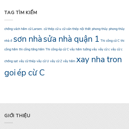
TAG TÌM KIẾM
chống vách hầm
cừ Larsen.
cừ thép
cừ u
cừ ván thép
nội thất
phong thủy
phong thủy
sơn nhà
sửa nhà quận 1
nhà ở
Thi công cừ C
thi
công hầm
thi công tầng hầm
Thi công ép cừ C vây hầm
tường vây
vây cừ c
vây cừ c
xay nha tron
chống sạt
vây cừ thép
vây cừ U
vây cừ Z
vây hầm
goi
ép cừ C
GIỚI THIỆU